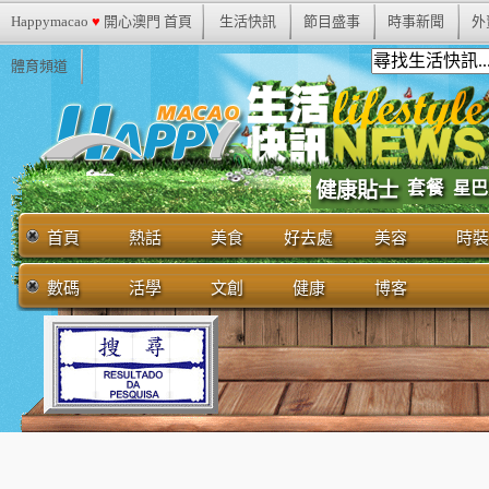
Happymacao
♥
開心澳門 首頁
生活快訊
節目盛事
時事新聞
外
體育頻道
套餐
健康貼士
星巴
首頁
熱話
美食
好去處
美容
時裝
數碼
活學
文創
健康
博客