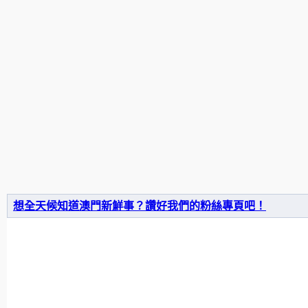
想全天候知道澳門新鮮事？讚好我們的粉絲專頁吧！