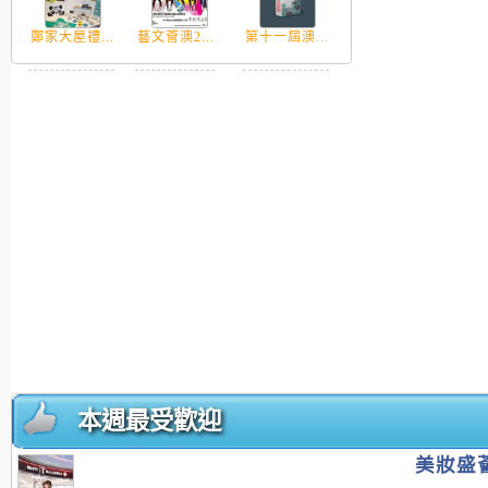
鄭家大屋禮...
藝文薈澳2...
第十一屆澳...
本週最受歡迎
美妝盛薈