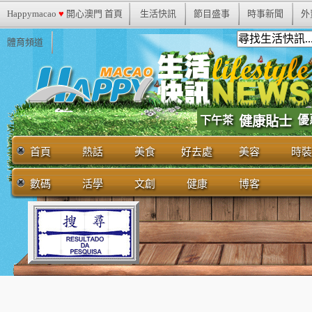
Happymacao
♥
開心澳門 首頁
生活快訊
節目盛事
時事新聞
外
體育頻道
優
下午茶
健康貼士
首頁
熱話
美食
好去處
美容
時裝
數碼
活學
文創
健康
博客