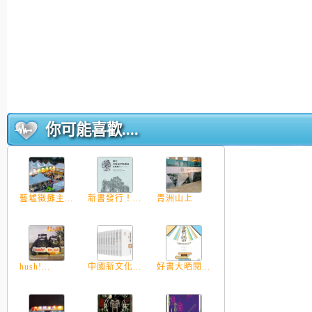
你可能喜歡....
藝墟徵攤主...
新書發行！...
青洲山上
hush!...
中國新文化...
好書大晒閱...