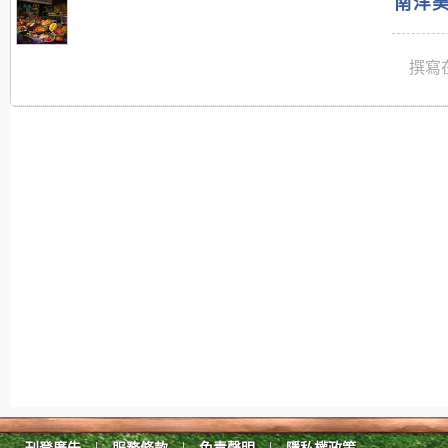
南洋美
撰寫在
|
|
|