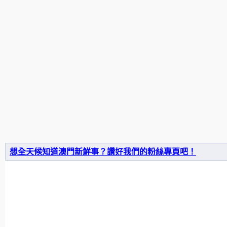
想全天候知道澳門新鮮事？讚好我們的粉絲專頁吧！