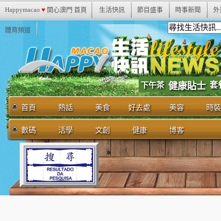
Happymacao
♥
開心澳門 首頁
生活快訊
節目盛事
時事新聞
外
體育頻道
套
下午茶
健康貼士
首頁
熱話
美食
好去處
美容
時裝
數碼
活學
文創
健康
博客