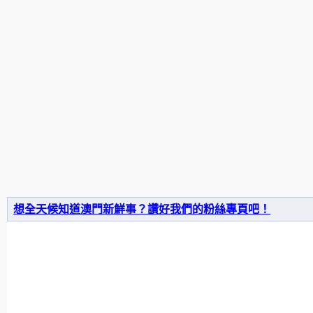
想全天候知道澳門新鮮事？讚好我們的粉絲專頁吧！