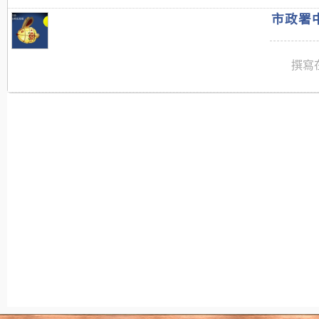
市政署中
撰寫在