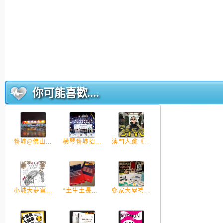
你可能喜歡....
藝墟@佛山...
橫琴藝墟招...
澳門人跳《...
小城大夢寫...
“土生土長...
鄭家大屋禮...