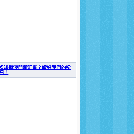
候知道澳門新鮮事？讚好我們的粉
吧！