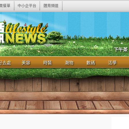
賣餐單
中小企平台
體育頻道
下午茶
好去處
美容
時裝
潮物
數碼
活學