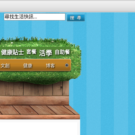
套餐
健康貼士
自助餐
活學
文創
健康
博客