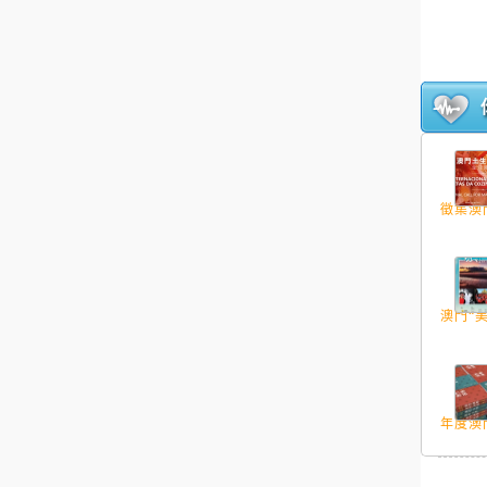
徵集澳門
澳門“美
年度澳門