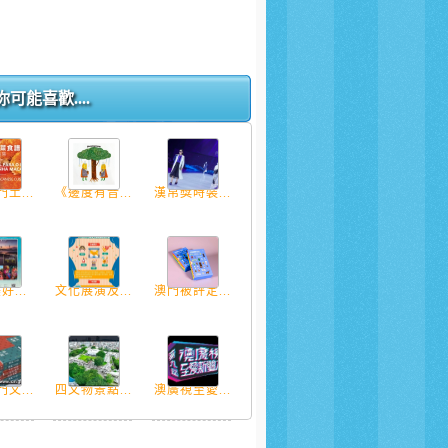
你可能喜歡....
土...
《邊度有音...
漢帛獎時裝...
好...
文化展演及...
澳門被評定...
文...
四文物景點...
澳廣視至愛...