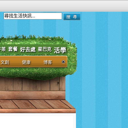
套餐
午茶
好去處
星巴克
活學
文創
健康
博客