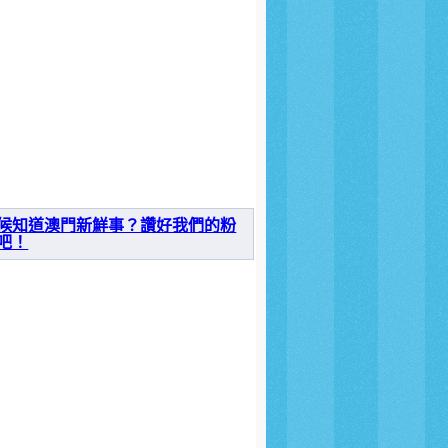
候知道澳門新鮮事？讚好我們的粉
吧！