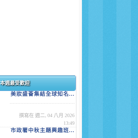
本週最受歡迎
美妝盛薈集結全球知名...
撰寫在 週二, 04 八月 2026
13:49
市政署中秋主題興趣班...