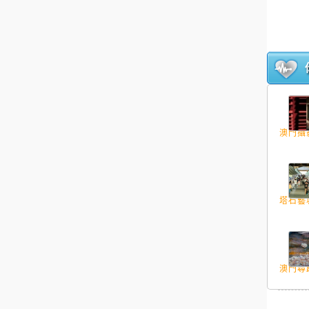
澳門攝影
塔石藝墟
澳門尋蹤