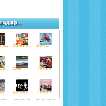
你可能喜歡....
名...
文史網徵集...
2020年...
招...
荔枝碗10...
越捷觸碰愛...
─...
至愛新聽力...
又到好書交...