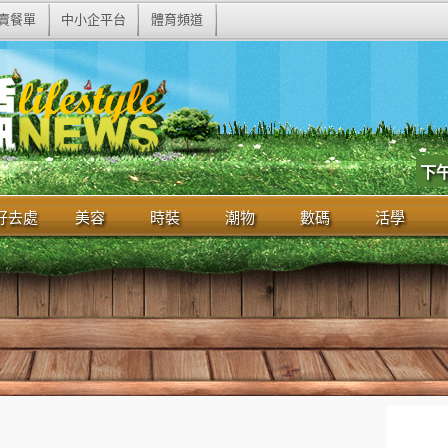
賣餐單
中小企平台
體育頻道
下
好去處
美容
時裝
潮物
數碼
活學