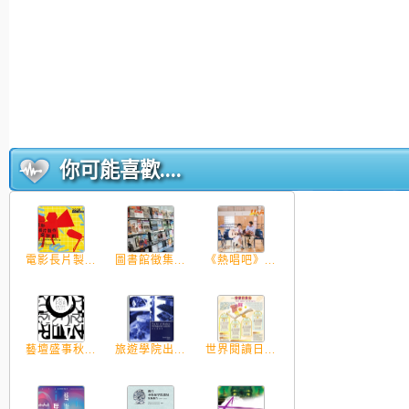
你可能喜歡....
電影長片製...
圖書館徵集...
《熱唱吧》...
藝壇盛事秋...
旅遊學院出...
世界閱讀日...