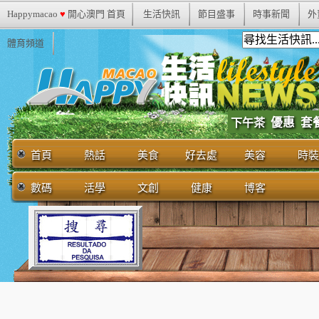
Happymacao
♥
開心澳門 首頁
生活快訊
節目盛事
時事新聞
外
體育頻道
優惠
套
下午茶
首頁
熱話
美食
好去處
美容
時裝
數碼
活學
文創
健康
博客