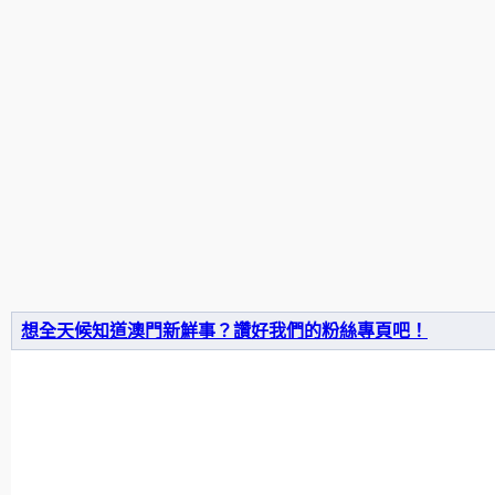
想全天候知道澳門新鮮事？讚好我們的粉絲專頁吧！