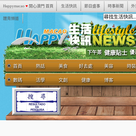
Happymacao
♥
開心澳門 首頁
生活快訊
節目盛事
時事新聞
外
體育頻道
優
下午茶
健康貼士
首頁
熱話
美食
好去處
美容
時裝
數碼
活學
文創
健康
博客