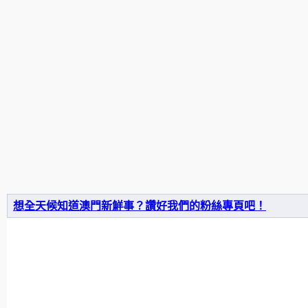
想全天候知道澳門新鮮事？讚好我們的粉絲專頁吧！