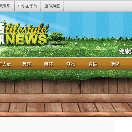
賣餐單
中小企平台
體育頻道
健康
好去處
美容
時裝
潮物
數碼
活學