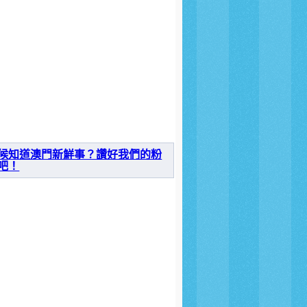
候知道澳門新鮮事？讚好我們的粉
吧！