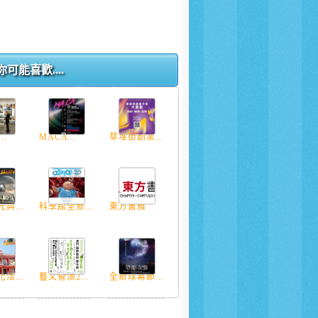
你可能喜歡....
..
MACA...
草堆街創業...
與...
科學館全新...
東方書雅
活...
藝文薈澳2...
全新球幕節...