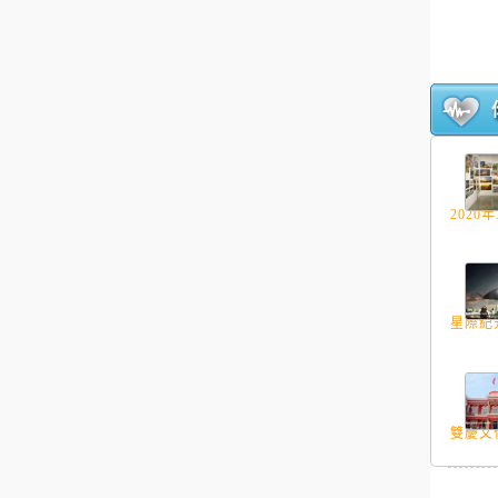
2020年.
星際紀元
雙慶文化