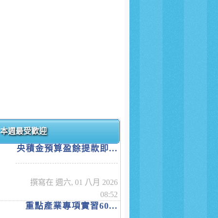
本週最受歡迎
央積金預算盈餘提款即...
撰寫在 週六, 01 八月 2026
08:52
重點產業專項實習60...