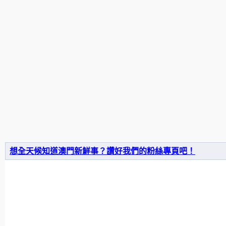
想全天候知道澳門新鮮事？讚好我們的粉絲專頁吧！