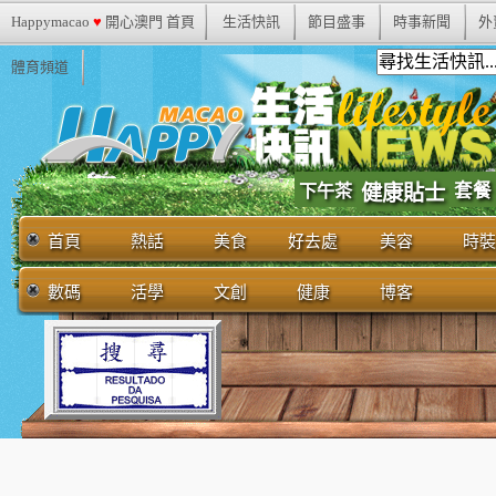
Happymacao
♥
開心澳門 首頁
生活快訊
節目盛事
時事新聞
外
體育頻道
套餐
下午茶
健康貼士
首頁
熱話
美食
好去處
美容
時裝
數碼
活學
文創
健康
博客