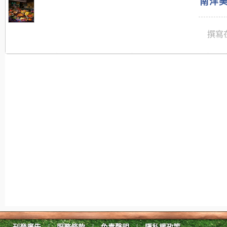
南洋美
撰寫在
|
|
|