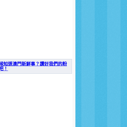
候知道澳門新鮮事？讚好我們的粉
吧！