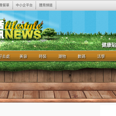
賣餐單
中小企平台
體育頻道
健康
好去處
美容
時裝
潮物
數碼
活學