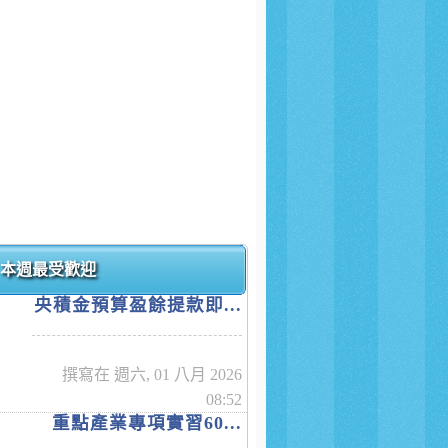
本週最受歡迎
央積金預算盈餘提款即...
撰寫在 週六, 01 八月 2026
08:52
重點產業專項實習60...