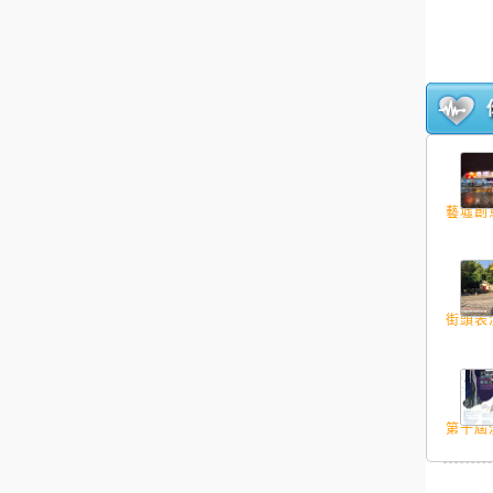
藝墟創意
街頭表演
第十屆澳