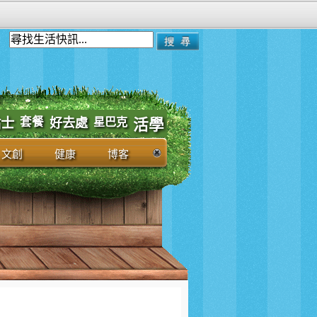
套餐
貼士
好去處
星巴克
活學
文創
健康
博客