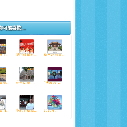
你可能喜歡....
手...
澳門微電影...
新主題郵資...
展...
豈有此樓 ...
“漢帛獎”...
門...
小肥全新派...
2020年...