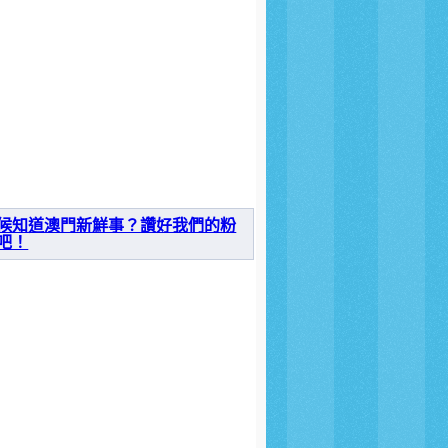
候知道澳門新鮮事？讚好我們的粉
吧！