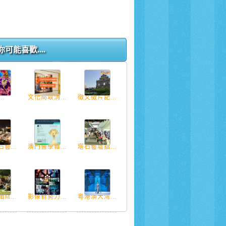
你可能喜歡....
..
文化局取消...
徵文徵片記...
藝...
澳門醫學雜...
塔石藝墟招...
M...
影像新勢力...
粵港澳大灣...