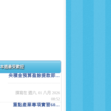
本週最受歡迎
央積金預算盈餘提款即...
撰寫在 週六, 01 八月 2026
08:52
重點產業專項實習60...