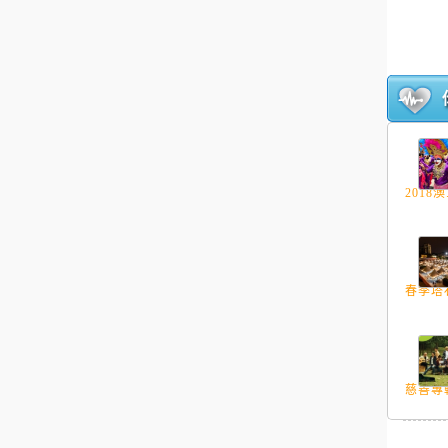
2018澳.
春季塔石
慈善專輯