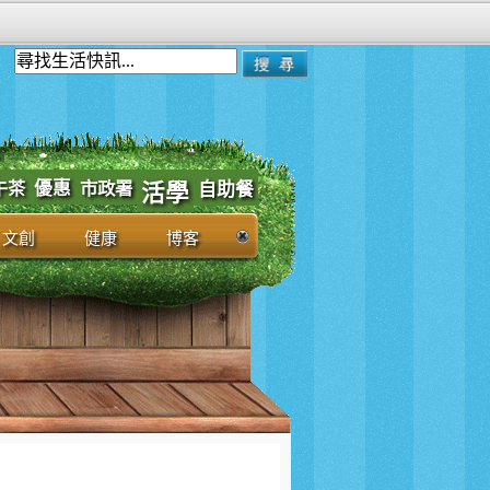
優惠
市政署
午茶
自助餐
活學
文創
健康
博客