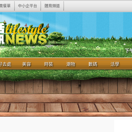
賣餐單
中小企平台
體育頻道
下
好去處
美容
時裝
潮物
數碼
活學