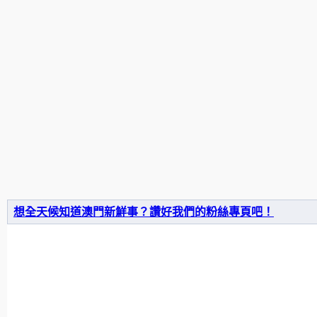
想全天候知道澳門新鮮事？讚好我們的粉絲專頁吧！