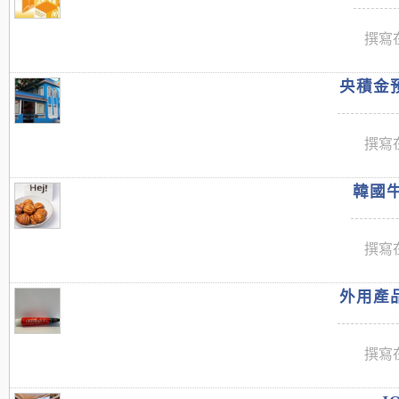
撰寫在
央積金預
撰寫在
韓國牛
撰寫在
外用產品
撰寫在