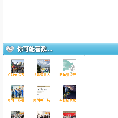
你可能喜歡....
幻彩大巡遊...
「粵澳聾人...
明年藝術節...
澳門主旋律...
澳門天主教...
全新球幕節...