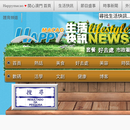
Happymacao
♥
開心澳門 首頁
生活快訊
節目盛事
時事新聞
外
體育頻道
套餐
市政署
好去處
首頁
熱話
美食
好去處
美容
時裝
數碼
活學
文創
健康
博客