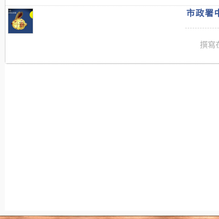
市政署中
撰寫在