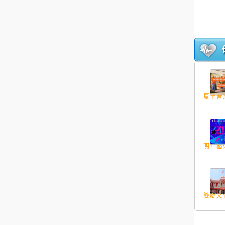
夏至音樂
明年藝術
雙慶文化