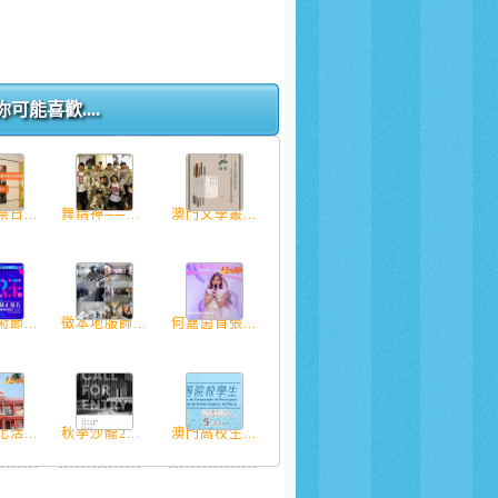
你可能喜歡....
日...
舞精神──...
澳門文學叢...
節...
徵本地服飾...
何嘉茵首張...
活...
秋季沙龍2...
澳門高校生...