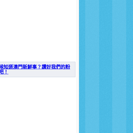
候知道澳門新鮮事？讚好我們的粉
吧！