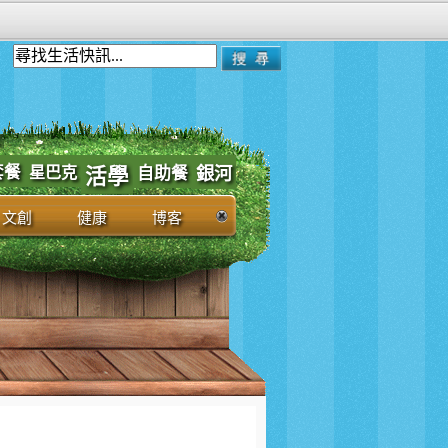
套餐
星巴克
自助餐
銀河
活學
文創
健康
博客