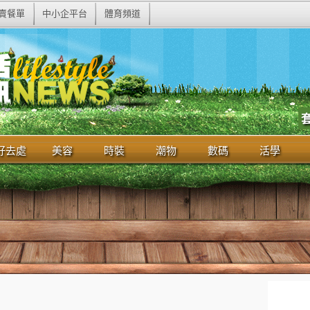
賣餐單
中小企平台
體育頻道
好去處
美容
時裝
潮物
數碼
活學