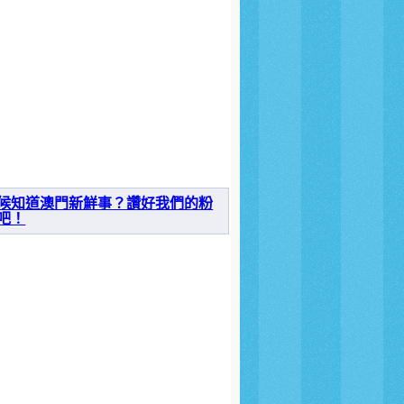
候知道澳門新鮮事？讚好我們的粉
吧！