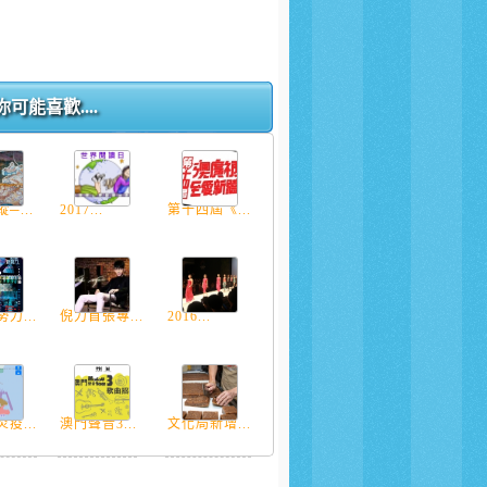
你可能喜歡....
─...
2017...
第十四屆《...
力...
倪力首張專...
2016...
疫...
澳門聲音3...
文化局新增...