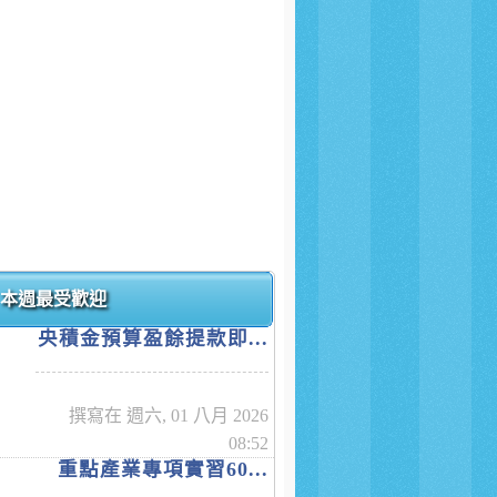
本週最受歡迎
央積金預算盈餘提款即...
撰寫在 週六, 01 八月 2026
08:52
重點產業專項實習60...