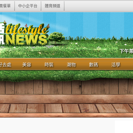
賣餐單
中小企平台
體育頻道
下午
好去處
美容
時裝
潮物
數碼
活學