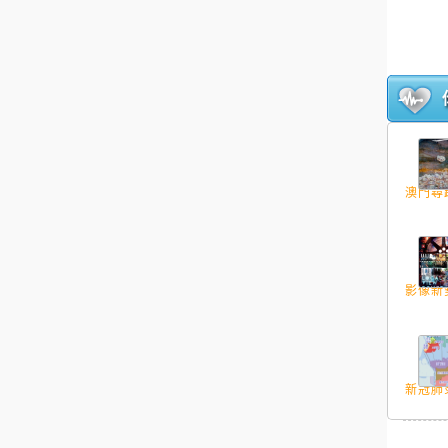
澳門尋蹤
影像新勢
新冠肺炎