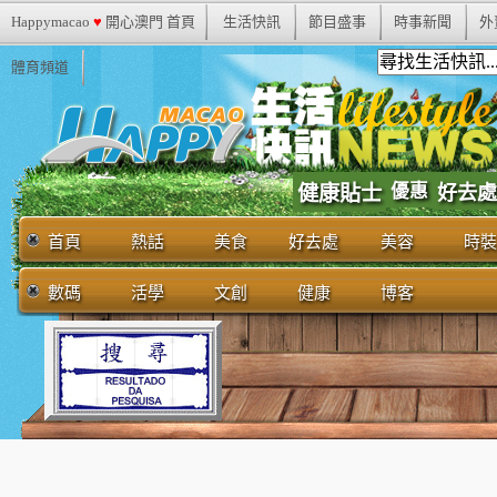
Happymacao
♥
開心澳門 首頁
生活快訊
節目盛事
時事新聞
外
體育頻道
優惠
健康貼士
好去處
首頁
熱話
美食
好去處
美容
時裝
數碼
活學
文創
健康
博客