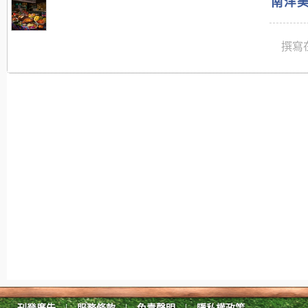
南洋美
撰寫在
|
|
|