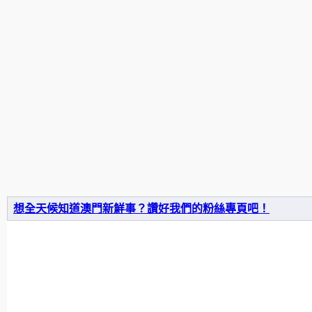
想全天候知道澳門新鮮事？讚好我們的粉絲專頁吧！