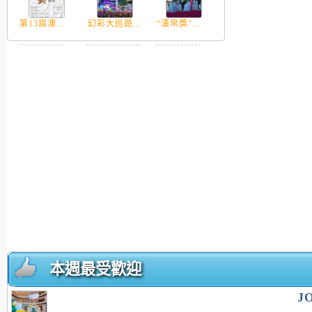
第13屆澳...
幻彩大巡遊...
“漢帛獎”...
本週最受歡迎
J