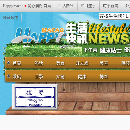
Happymacao
♥
開心澳門 首頁
生活快訊
節目盛事
時事新聞
外
體育頻道
優
下午茶
健康貼士
首頁
熱話
美食
好去處
美容
時裝
數碼
活學
文創
健康
博客