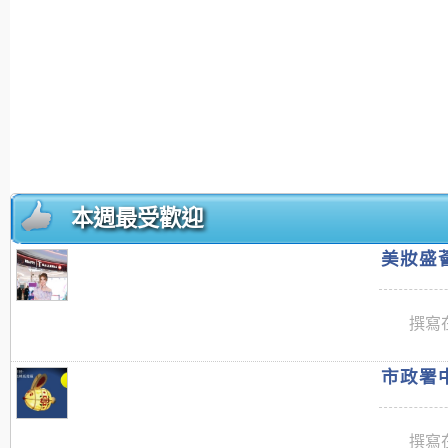
本週最受歡迎
美妝盛薈
撰寫在
市政署中
撰寫在