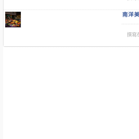
南洋美
撰寫在