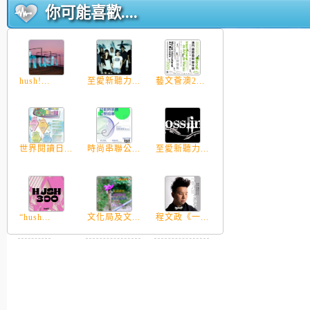
你可能喜歡....
hush!...
至愛新聽力...
藝文薈澳2...
世界閱讀日...
時尚串聯公...
至愛新聽力...
“hush...
文化局及文...
程文政《一...