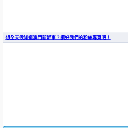
想全天候知道澳門新鮮事？讚好我們的粉絲專頁吧！