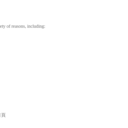
ty of reasons, including:
。
首頁